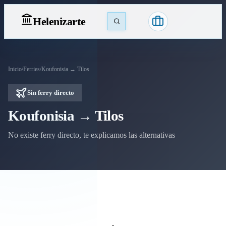
Heleniz
arte
Inicio
/
Ferries
/
Koufonisia → Tilos
Sin ferry directo
Koufonisia → Tilos
No existe ferry directo, te explicamos las alternativas