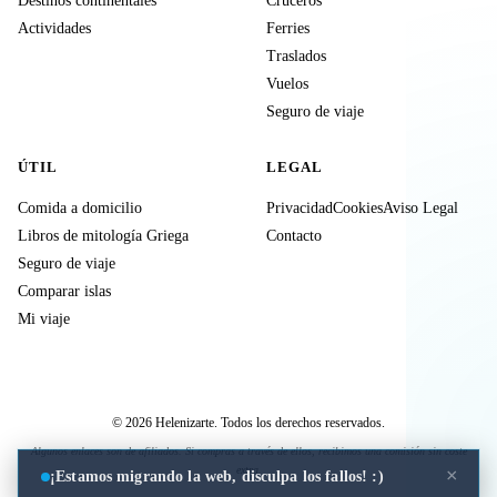
Destinos continentales
Cruceros
Actividades
Ferries
Traslados
Vuelos
Seguro de viaje
ÚTIL
LEGAL
Comida a domicilio
Privacidad
Cookies
Aviso Legal
Libros de mitología Griega
Contacto
Seguro de viaje
Comparar islas
Mi viaje
© 2026 Helenizarte. Todos los derechos reservados.
Algunos enlaces son de afiliados. Si compras a través de ellos, recibimos una comisión sin coste
extra.
×
¡Estamos migrando la web, disculpa los fallos! :)