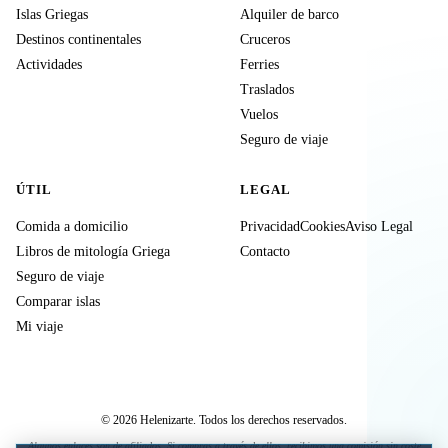
Islas Griegas
Alquiler de barco
Destinos continentales
Cruceros
Actividades
Ferries
Traslados
Vuelos
Seguro de viaje
ÚTIL
LEGAL
Comida a domicilio
Privacidad
Cookies
Aviso Legal
Libros de mitología Griega
Contacto
Seguro de viaje
Comparar islas
Mi viaje
© 2026 Helenizarte. Todos los derechos reservados.
Algunos enlaces son de afiliados. Si compras a través de ellos, recibimos una comisión sin coste