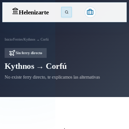
Heleniz
arte
Inicio
/
Ferries
/
Kythnos → Corfú
Sin ferry directo
Kythnos → Corfú
No existe ferry directo, te explicamos las alternativas