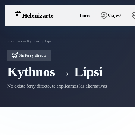
Heleniz
arte
Inicio
Viajes
▾
Inicio
/
Ferries
/
Kythnos → Lipsi
Sin ferry directo
Kythnos → Lipsi
No existe ferry directo, te explicamos las alternativas