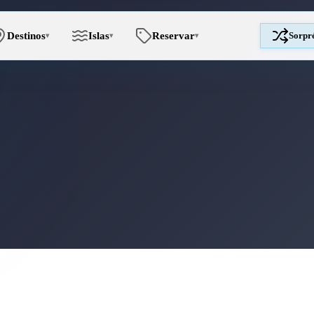
Destinos
Islas
Reservar
Sorpr
▾
▾
▾