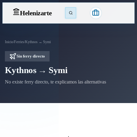
Heleniz
arte
Inicio
/
Ferries
/
Kythnos → Symi
Sin ferry directo
Kythnos → Symi
No existe ferry directo, te explicamos las alternativas