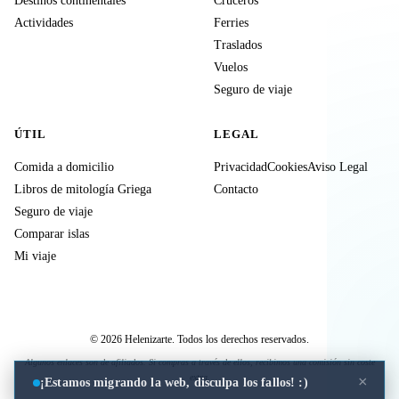
Destinos continentales
Cruceros
Actividades
Ferries
Traslados
Vuelos
Seguro de viaje
ÚTIL
LEGAL
Comida a domicilio
Privacidad
Cookies
Aviso Legal
Libros de mitología Griega
Contacto
Seguro de viaje
Comparar islas
Mi viaje
© 2026 Helenizarte. Todos los derechos reservados.
Algunos enlaces son de afiliados. Si compras a través de ellos, recibimos una comisión sin coste
extra.
×
¡Estamos migrando la web, disculpa los fallos! :)