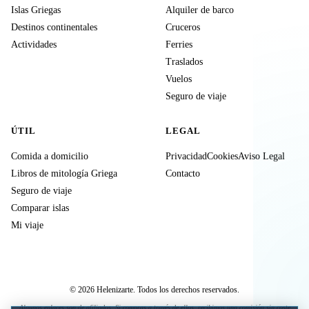
Islas Griegas
Alquiler de barco
Destinos continentales
Cruceros
Actividades
Ferries
Traslados
Vuelos
Seguro de viaje
ÚTIL
LEGAL
Comida a domicilio
Privacidad
Cookies
Aviso Legal
Libros de mitología Griega
Contacto
Seguro de viaje
Comparar islas
Mi viaje
© 2026 Helenizarte. Todos los derechos reservados.
Algunos enlaces son de afiliados. Si compras a través de ellos, recibimos una comisión sin coste