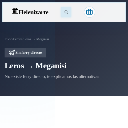
Heleniz
arte
Inicio
/
Ferries
/
Leros → Meganisi
Sin ferry directo
Leros → Meganisi
No existe ferry directo, te explicamos las alternativas