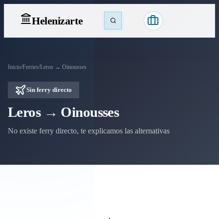
Heleniz
arte
Inicio
/
Ferries
/
Leros → Oinousses
Sin ferry directo
Leros → Oinousses
No existe ferry directo, te explicamos las alternativas