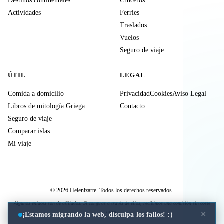
Destinos continentales
Cruceros
Actividades
Ferries
Traslados
Vuelos
Seguro de viaje
ÚTIL
LEGAL
Comida a domicilio
Privacidad
Cookies
Aviso Legal
Libros de mitología Griega
Contacto
Seguro de viaje
Comparar islas
Mi viaje
© 2026 Helenizarte. Todos los derechos reservados.
Algunos enlaces son de afiliados. Si compras a través de ellos, recibimos una comisión sin coste
extra.
×
¡Estamos migrando la web, disculpa los fallos! :)