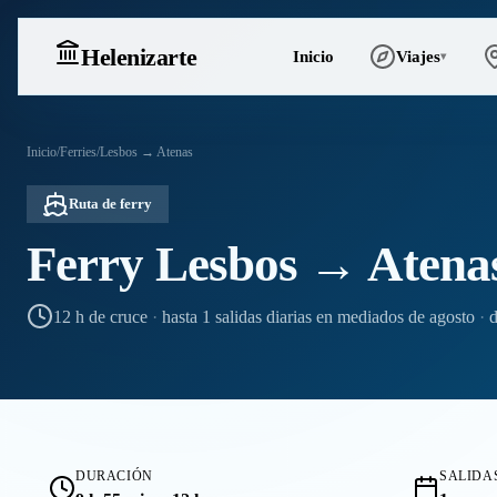
Heleniz
arte
Inicio
Viajes
▾
Inicio
/
Ferries
/
Lesbos → Atenas
Ruta de ferry
Ferry Lesbos → Atena
12 h de cruce
·
hasta 1 salidas diarias en mediados de agosto
·
d
DURACIÓN
SALIDAS