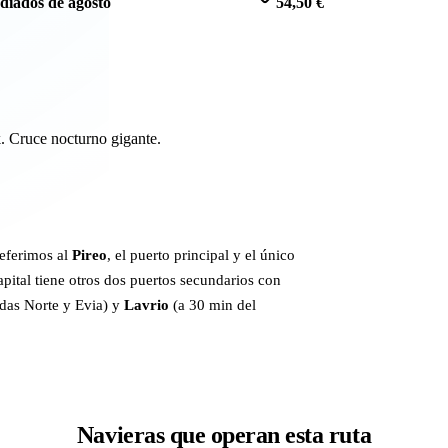
diados de agosto
54,50 €
k. Cruce nocturno gigante.
eferimos al
Pireo
, el puerto principal y el único
apital tiene otros dos puertos secundarios con
adas Norte y Evia) y
Lavrio
(a 30 min del
Navieras que operan esta ruta