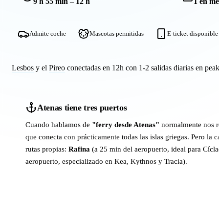
9 h 55 min – 12 h
1 en me
Admite coche
Mascotas permitidas
E-ticket disponible
Lesbos
y el
Pireo
conectadas en 12h con 1-2 salidas diarias en pea
Atenas tiene tres puertos
Cuando hablamos de
"ferry desde Atenas"
normalmente nos r
que conecta con prácticamente todas las islas griegas. Pero la c
rutas propias:
Rafina
(a 25 min del aeropuerto, ideal para Cícl
aeropuerto, especializado en Kea, Kythnos y Tracia).