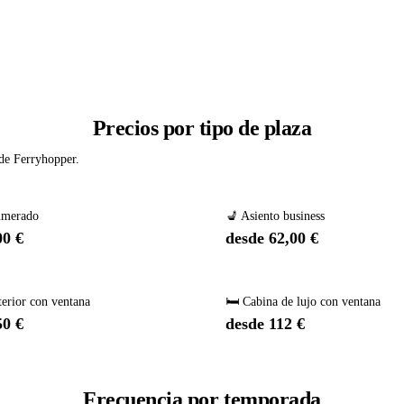
Precios por tipo de plaza
 de Ferryhopper.
umerado
💺 Asiento business
00 €
desde 62,00 €
terior con ventana
🛏️ Cabina de lujo con ventana
50 €
desde 112 €
Frecuencia por temporada