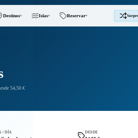
Destinos
Islas
Reservar
Sorpr
▾
▾
▾
s
esde 54,50 €
 / DÍA
DESDE