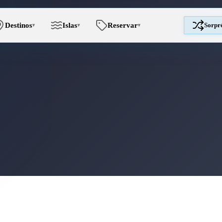
Destinos
Islas
Reservar
Sorpr
▾
▾
▾