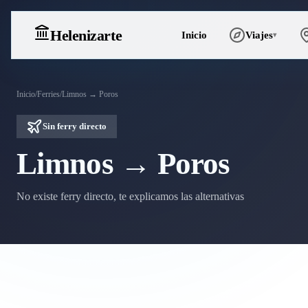
Heleniz
arte
Inicio
Viajes
▾
Inicio
/
Ferries
/
Limnos → Poros
Sin ferry directo
Limnos → Poros
No existe ferry directo, te explicamos las alternativas