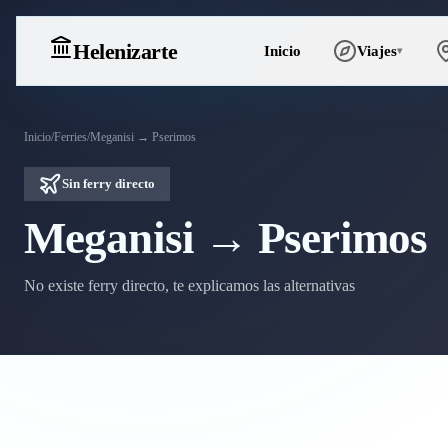
Heleniz
arte
Inicio
Viajes
▾
Inicio
/
Ferries
/
Meganisi → Pserimos
Sin ferry directo
Meganisi → Pserimos
No existe ferry directo, te explicamos las alternativas