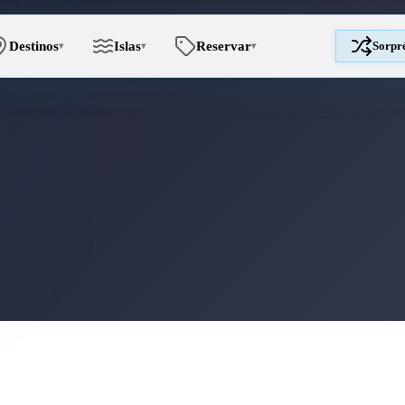
Destinos
Islas
Reservar
Sorpr
▾
▾
▾