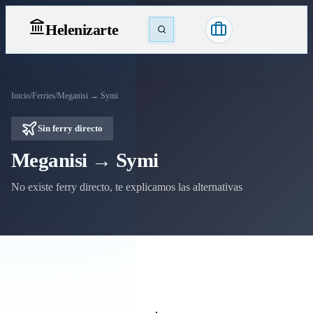
Heleniz
arte
Inicio
/
Ferries
/
Meganisi → Symi
Sin ferry directo
Meganisi → Symi
No existe ferry directo, te explicamos las alternativas