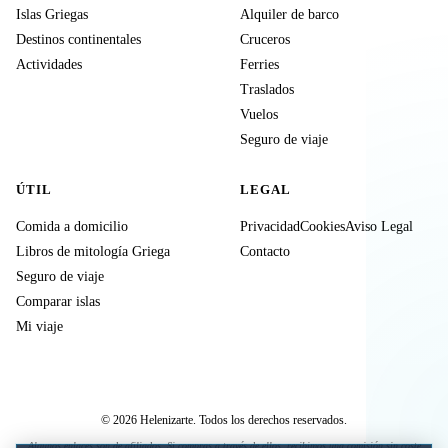
Islas Griegas
Alquiler de barco
Destinos continentales
Cruceros
Actividades
Ferries
Traslados
Vuelos
Seguro de viaje
ÚTIL
LEGAL
Comida a domicilio
Privacidad
Cookies
Aviso Legal
Libros de mitología Griega
Contacto
Seguro de viaje
Comparar islas
Mi viaje
© 2026 Helenizarte. Todos los derechos reservados.
Algunos enlaces son de afiliados. Si compras a través de ellos, recibimos una comisión sin coste