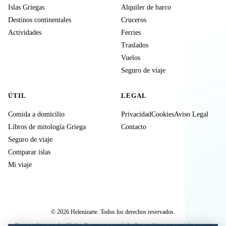
Islas Griegas
Alquiler de barco
Destinos continentales
Cruceros
Actividades
Ferries
Traslados
Vuelos
Seguro de viaje
ÚTIL
LEGAL
Comida a domicilio
Privacidad
Cookies
Aviso Legal
Libros de mitología Griega
Contacto
Seguro de viaje
Comparar islas
Mi viaje
© 2026 Helenizarte. Todos los derechos reservados.
Algunos enlaces son de afiliados. Si compras a través de ellos, recibimos una comisión sin coste