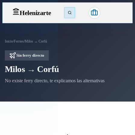
Heleniz
arte
Inicio
/
Ferries
/
Milos → Corfú
Sin ferry directo
Milos → Corfú
No existe ferry directo, te explicamos las alternativas