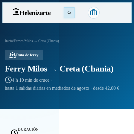
Heleniz
arte
Inicio
/
Ferries
/
Milos → Creta (Chania)
Ruta de ferry
Ferry Milos → Creta (Chania)
4 h 10 min de cruce
·
hasta 1 salidas diarias en mediados de agosto
·
desde 42,00 €
DURACIÓN