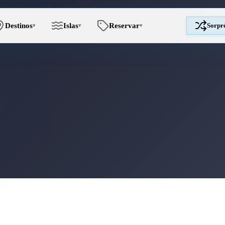
Destinos
Islas
Reservar
Sorpr
▾
▾
▾