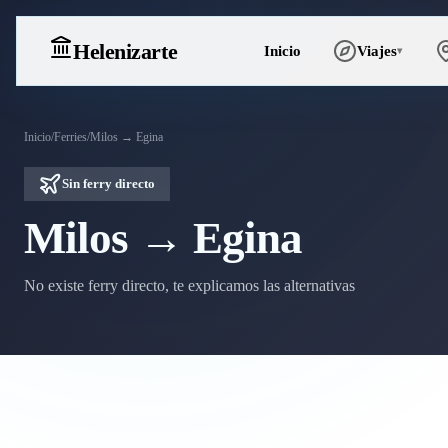
Heleniz
arte
Inicio
Viajes
▾
Inicio
/
Ferries
/
Milos → Egina
Sin ferry directo
Milos → Egina
No existe ferry directo, te explicamos las alternativas