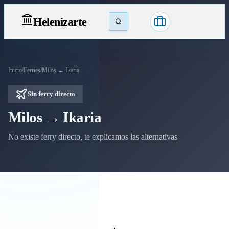
Heleniz
arte
Inicio
/
Ferries
/
Milos → Ikaria
Sin ferry directo
Milos → Ikaria
No existe ferry directo, te explicamos las alternativas