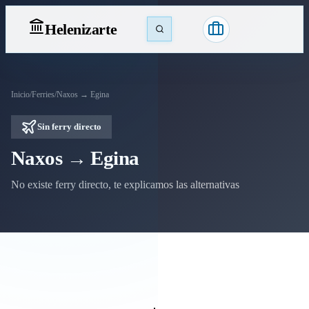
Heleniz
arte
Inicio
/
Ferries
/
Naxos → Egina
Sin ferry directo
Naxos → Egina
No existe ferry directo, te explicamos las alternativas