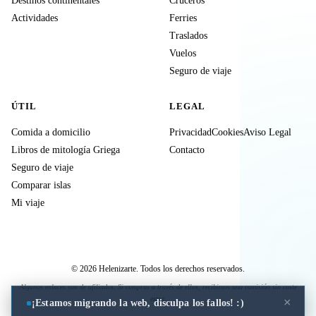
Destinos continentales
Cruceros
Actividades
Ferries
Traslados
Vuelos
Seguro de viaje
ÚTIL
LEGAL
Comida a domicilio
Privacidad
Cookies
Aviso Legal
Libros de mitología Griega
Contacto
Seguro de viaje
Comparar islas
Mi viaje
© 2026 Helenizarte. Todos los derechos reservados.
Algunos enlaces son de afiliados. Si compras a través de ellos, recibimos una comisión sin coste
extra.
×
¡Estamos migrando la web, disculpa los fallos! :)