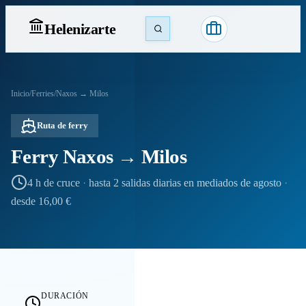
Heleniz
arte
Inicio
/
Ferries
/
Naxos → Milos
Ruta de ferry
Ferry Naxos → Milos
4 h de cruce
·
hasta 2 salidas diarias en mediados de agosto
·
desde 16,00 €
DURACIÓN