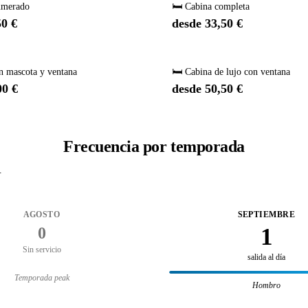
umerado
🛏️ Cabina completa
50 €
desde 33,50 €
n mascota y ventana
🛏️ Cabina de lujo con ventana
00 €
desde 50,50 €
Frecuencia por temporada
.
AGOSTO
SEPTIEMBRE
1
0
Sin servicio
salida al día
Temporada peak
Hombro