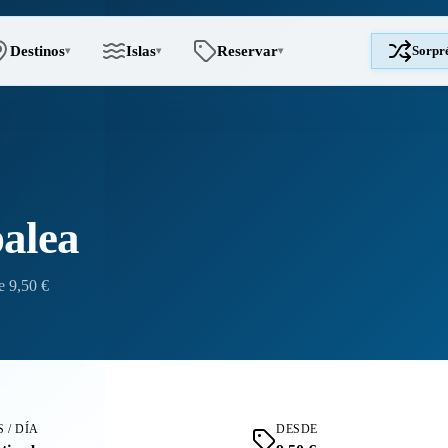
Destinos
Islas
Reservar
Sorpr
▾
▾
▾
alea
e 9,50 €
 / DÍA
DESDE