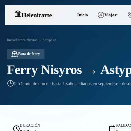
Heleniz
arte
Inicio
Viajes
▾
Inicio
/
Ferries
/
Nisyros → Astypalea
Ruta de ferry
Ferry Nisyros → Astyp
5 h 5 min de cruce
·
hasta 1 salidas diarias en septiembre
·
desd
DURACIÓN
SALIDAS