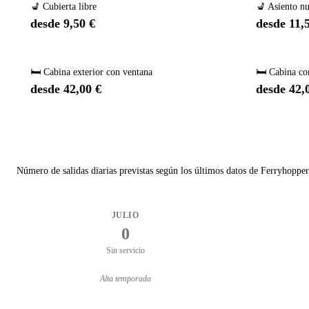
💺 Cubierta libre
💺 Asiento n
desde 9,50 €
desde 11,
🛏️ Cabina exterior con ventana
🛏️ Cabina co
desde 42,00 €
desde 42,
Número de salidas diarias previstas según los últimos datos de Ferryhopper
JULIO
0
Sin servicio
Alta temporada