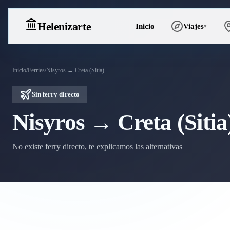
Heleniz
arte
Inicio
Viajes
▾
Inicio
/
Ferries
/
Nisyros → Creta (Sitia)
Sin ferry directo
Nisyros → Creta (Sitia
No existe ferry directo, te explicamos las alternativas