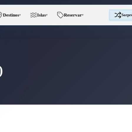
Destinos
Islas
Reservar
Sorpr
▾
▾
▾
)