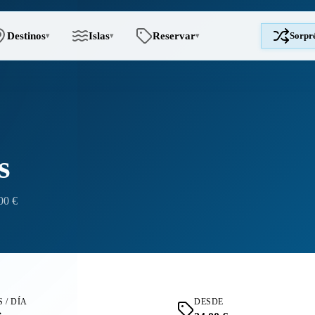
Destinos
Islas
Reservar
Sorpr
▾
▾
▾
s
00 €
 / DÍA
DESDE