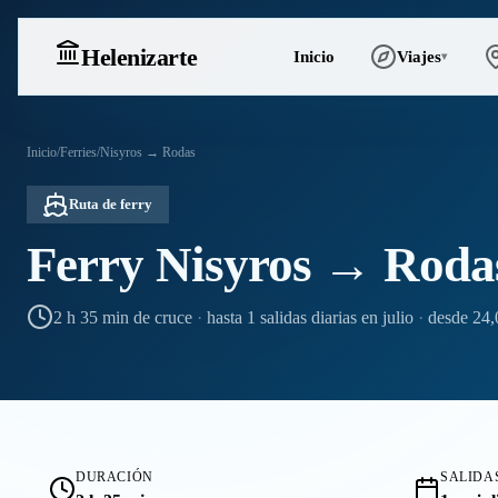
Heleniz
arte
Inicio
Viajes
▾
Inicio
/
Ferries
/
Nisyros → Rodas
Ruta de ferry
Ferry Nisyros → Roda
2 h 35 min de cruce
·
hasta 1 salidas diarias en julio
·
desde 24,
DURACIÓN
SALIDAS