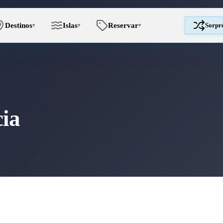
Destinos
Islas
Reservar
Sorpr
▾
▾
▾
ia