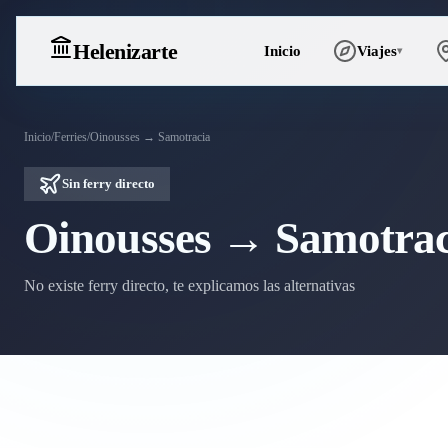
Heleniz
arte
Inicio
Viajes
▾
Inicio
/
Ferries
/
Oinousses → Samotracia
Sin ferry directo
Oinousses → Samotrac
No existe ferry directo, te explicamos las alternativas