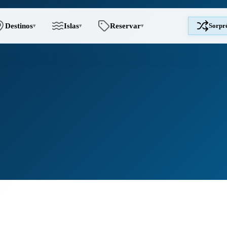
Destinos
Islas
Reservar
Sorpr
▾
▾
▾