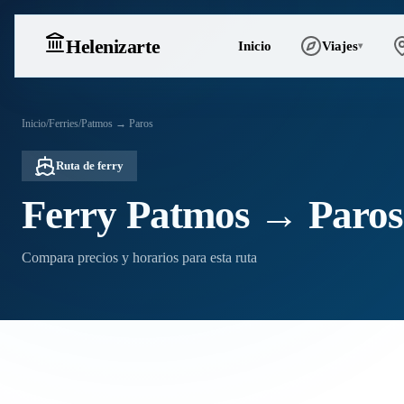
Heleniz
arte
Inicio
Viajes
▾
Inicio
/
Ferries
/
Patmos → Paros
Ruta de ferry
Ferry Patmos → Paros
Compara precios y horarios para esta ruta