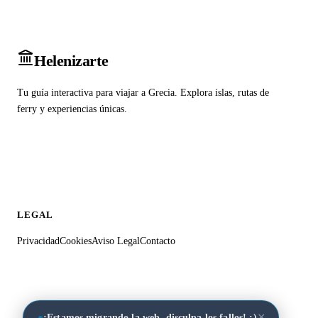
Heleniz
arte
Tu guía interactiva para viajar a Grecia. Explora islas, rutas de
ferry y experiencias únicas.
LEGAL
Privacidad
Cookies
Aviso Legal
Contacto
×
¡Estamos migrando la web, disculpa los fallos! :)