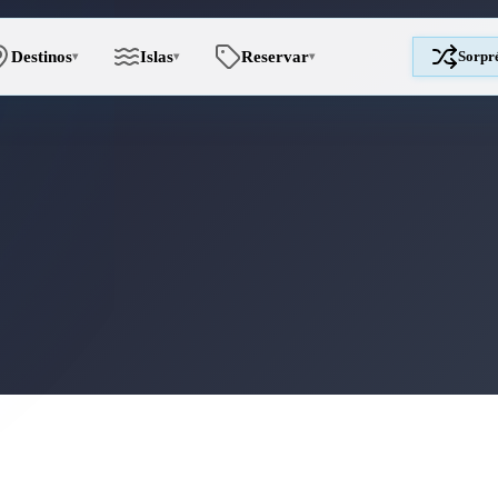
Destinos
Islas
Reservar
Sorpr
▾
▾
▾