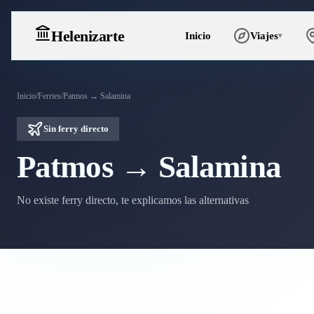
Heleniz
arte
Inicio
Viajes
▾
Inicio
/
Ferries
/
Patmos → Salamina
Sin ferry directo
Patmos → Salamina
No existe ferry directo, te explicamos las alternativas