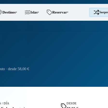
Destinos
Islas
Reservar
Sorpr
▾
▾
▾
osto
·
desde 58,00 €
 / DÍA
DESDE