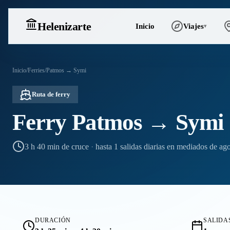
Heleniz
arte
Inicio
Viajes
▾
Inicio
/
Ferries
/
Patmos → Symi
Ruta de ferry
Ferry Patmos → Symi
3 h 40 min de cruce
·
hasta 1 salidas diarias en mediados de ag
DURACIÓN
SALIDAS