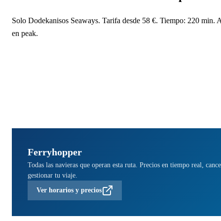
Solo Dodekanisos Seaways. Tarifa desde 58 €. Tiempo: 220 min. Ad
en peak.
Ferryhopper
Todas las navieras que operan esta ruta. Precios en tiempo real, cance
gestionar tu viaje.
Ver horarios y precios