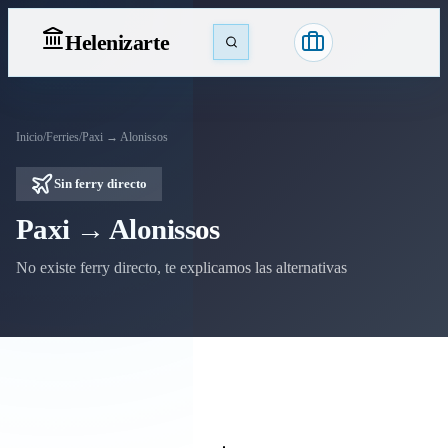
Heleniz
arte
Inicio
/
Ferries
/
Paxi → Alonissos
Sin ferry directo
Paxi → Alonissos
No existe ferry directo, te explicamos las alternativas