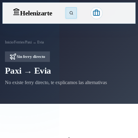
Heleniz
arte
Inicio
/
Ferries
/
Paxi → Evia
Sin ferry directo
Paxi → Evia
No existe ferry directo, te explicamos las alternativas