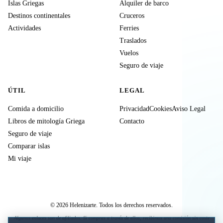
Islas Griegas
Alquiler de barco
Destinos continentales
Cruceros
Actividades
Ferries
Traslados
Vuelos
Seguro de viaje
ÚTIL
LEGAL
Comida a domicilio
Privacidad
Cookies
Aviso Legal
Libros de mitología Griega
Contacto
Seguro de viaje
Comparar islas
Mi viaje
© 2026 Helenizarte. Todos los derechos reservados.
Algunos enlaces son de afiliados. Si compras a través de ellos, recibimos una comisión sin coste