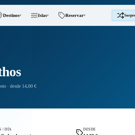
Destinos
Islas
Reservar
Sorpr
▾
▾
▾
thos
osto
·
desde 14,00 €
 / DÍA
DESDE