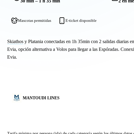
30 min – 1 h 35 min
2 en me
Mascotas permitidas
E-ticket disponible
Skiathos
y Platania conectadas en 1h 35min con 2 salidas diarias en
Evia, opción alternativa a Volos para llegar a las Espóradas. Conex
Evia.
MANTOUDI LINES
Tarifa mínima por persona (ida) de cada categoría según los últimos datos