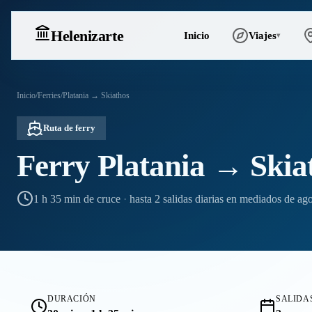
Heleniz
arte
Inicio
Viajes
▾
Inicio
/
Ferries
/
Platania → Skiathos
Ruta de ferry
Ferry Platania → Skia
1 h 35 min de cruce
·
hasta 2 salidas diarias en mediados de ag
DURACIÓN
SALIDAS