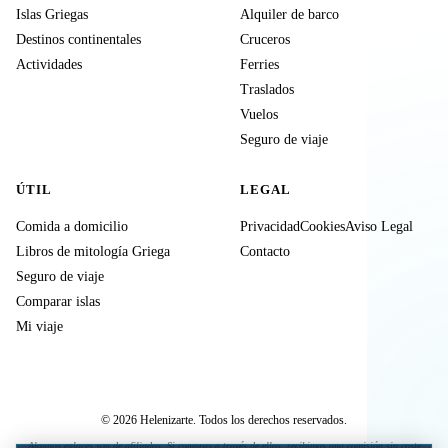
Islas Griegas
Alquiler de barco
Destinos continentales
Cruceros
Actividades
Ferries
Traslados
Vuelos
Seguro de viaje
ÚTIL
LEGAL
Comida a domicilio
Privacidad
Cookies
Aviso Legal
Libros de mitología Griega
Contacto
Seguro de viaje
Comparar islas
Mi viaje
© 2026 Helenizarte. Todos los derechos reservados.
Algunos enlaces son de afiliados. Si compras a través de ellos, recibimos una comisión sin coste