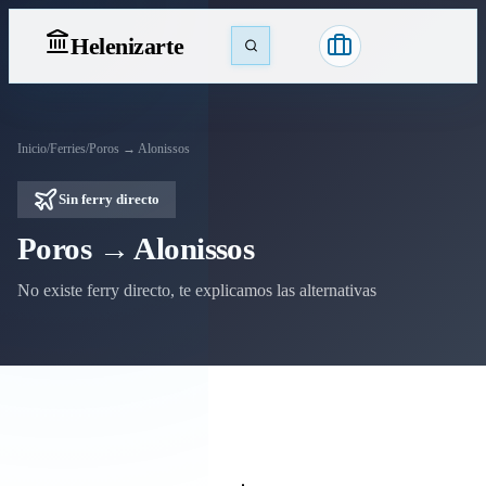
Heleniz
arte
Inicio
/
Ferries
/
Poros → Alonissos
Sin ferry directo
Poros → Alonissos
No existe ferry directo, te explicamos las alternativas