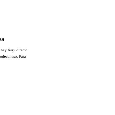
sa
 hay ferry directo
-Dodecaneso. Para