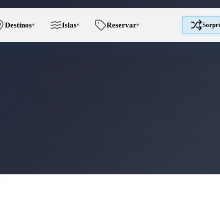
Destinos
Islas
Reservar
Sorpr
▾
▾
▾