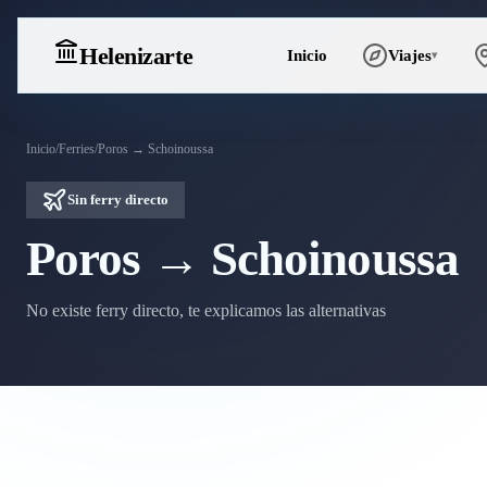
Heleniz
arte
Inicio
Viajes
▾
Inicio
/
Ferries
/
Poros → Schoinoussa
Sin ferry directo
Poros → Schoinoussa
No existe ferry directo, te explicamos las alternativas