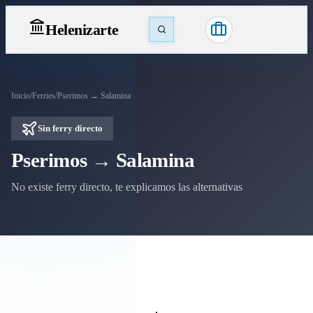
Heleniz
arte
Inicio
/
Ferries
/
Pserimos → Salamina
Sin ferry directo
Pserimos → Salamina
No existe ferry directo, te explicamos las alternativas