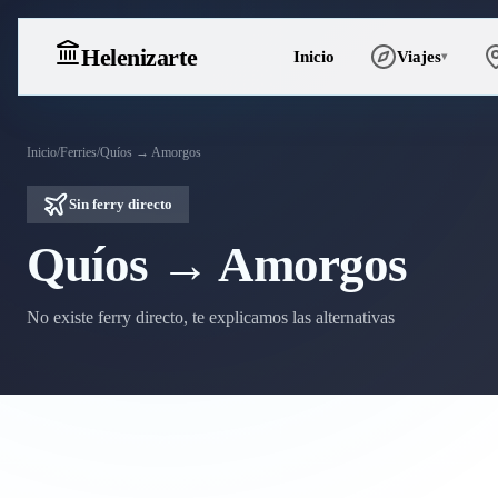
Heleniz
arte
Inicio
Viajes
▾
Inicio
/
Ferries
/
Quíos → Amorgos
Sin ferry directo
Quíos → Amorgos
No existe ferry directo, te explicamos las alternativas