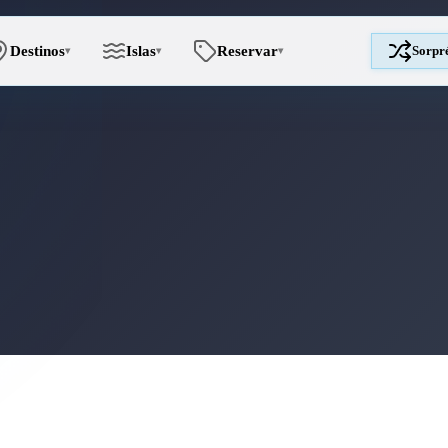
Destinos
Islas
Reservar
Sorpr
▾
▾
▾