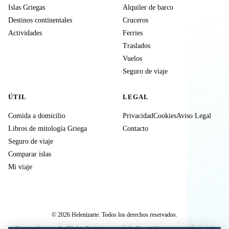
Islas Griegas
Alquiler de barco
Destinos continentales
Cruceros
Actividades
Ferries
Traslados
Vuelos
Seguro de viaje
ÚTIL
LEGAL
Comida a domicilio
Privacidad
Cookies
Aviso Legal
Libros de mitología Griega
Contacto
Seguro de viaje
Comparar islas
Mi viaje
© 2026 Helenizarte. Todos los derechos reservados.
Algunos enlaces son de afiliados. Si compras a través de ellos, recibimos una comisión sin coste