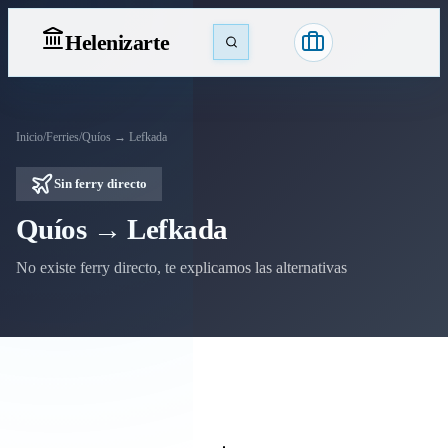
Heleniz
arte
Inicio
/
Ferries
/
Quíos → Lefkada
Sin ferry directo
Quíos → Lefkada
No existe ferry directo, te explicamos las alternativas