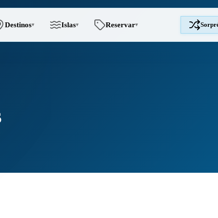
Destinos
Islas
Reservar
Sorpr
▾
▾
▾
s