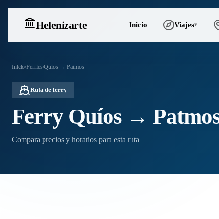
Heleniz
arte
Inicio
Viajes
▾
Inicio
/
Ferries
/
Quíos → Patmos
Ruta de ferry
Ferry Quíos → Patmo
Compara precios y horarios para esta ruta