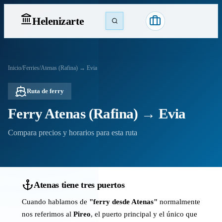
Heleniz
arte
Inicio
/
Ferries
/
Atenas (Rafina) → Evia
Ruta de ferry
Ferry Atenas (Rafina) → Evia
Compara precios y horarios para esta ruta
Atenas tiene tres puertos
Cuando hablamos de
"ferry desde Atenas"
normalmente
nos referimos al
Pireo
, el puerto principal y el único que