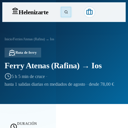
Heleniz
arte
Inicio
/
Ferries
/
Atenas (Rafina) → Ios
Ruta de ferry
Ferry Atenas (Rafina) → Ios
5 h 5 min de cruce
·
hasta 1 salidas diarias en mediados de agosto
·
desde 78,00 €
DURACIÓN