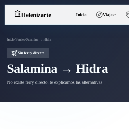
Heleniz
arte
Inicio
Viajes
▾
Inicio
/
Ferries
/
Salamina → Hidra
Sin ferry directo
Salamina → Hidra
No existe ferry directo, te explicamos las alternativas