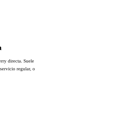
a
rry directa. Suele
ervicio regular, o