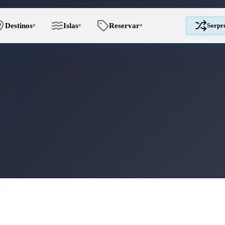
Destinos
Islas
Reservar
Sorpr
▾
▾
▾