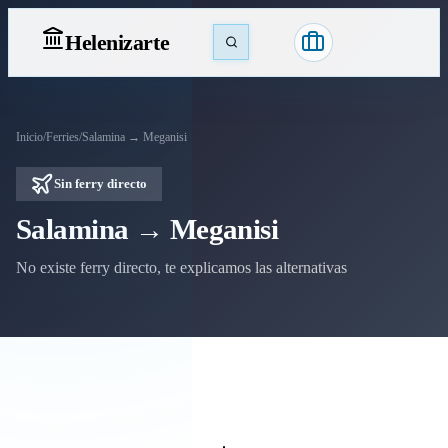
Heleniz
arte
Inicio
/
Ferries
/
Salamina → Meganisi
Sin ferry directo
Salamina → Meganisi
No existe ferry directo, te explicamos las alternativas