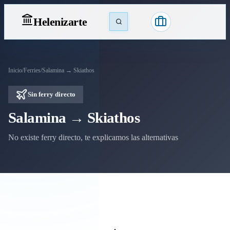
Heleniz
arte
Inicio
/
Ferries
/
Salamina → Skiathos
Sin ferry directo
Salamina → Skiathos
No existe ferry directo, te explicamos las alternativas