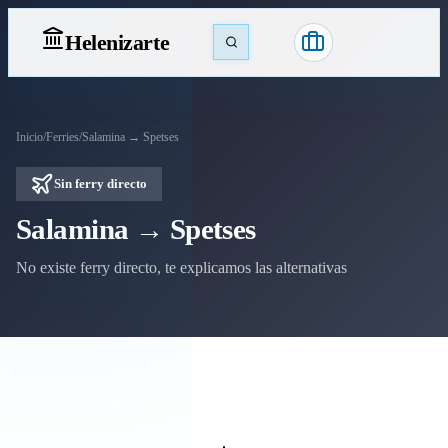
Heleniz
arte
Inicio
/
Ferries
/
Salamina → Spetses
Sin ferry directo
Salamina → Spetses
No existe ferry directo, te explicamos las alternativas