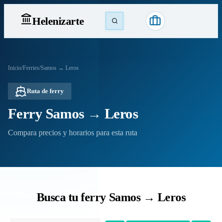
Heleniz
arte
Inicio
/
Ferries
/
Samos → Leros
Ruta de ferry
Ferry Samos → Leros
Compara precios y horarios para esta ruta
Busca tu ferry Samos → Leros