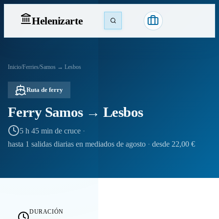
Heleniz
arte
Inicio
/
Ferries
/
Samos → Lesbos
Ruta de ferry
Ferry Samos → Lesbos
5 h 45 min de cruce
·
hasta 1 salidas diarias en mediados de agosto
·
desde 22,00 €
DURACIÓN