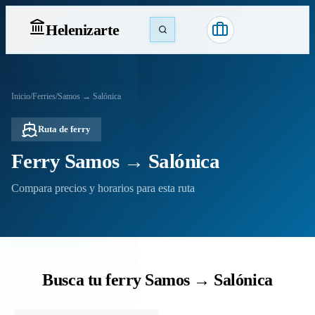
Heleniz
arte
Inicio
/
Ferries
/
Samos → Salónica
Ruta de ferry
Ferry Samos → Salónica
Compara precios y horarios para esta ruta
Busca tu ferry Samos → Salónica