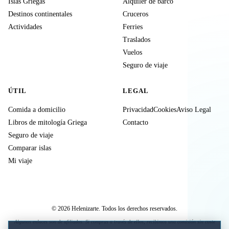
Islas Griegas
Alquiler de barco
Destinos continentales
Cruceros
Actividades
Ferries
Traslados
Vuelos
Seguro de viaje
ÚTIL
LEGAL
Comida a domicilio
Privacidad
Cookies
Aviso Legal
Libros de mitología Griega
Contacto
Seguro de viaje
Comparar islas
Mi viaje
© 2026 Helenizarte. Todos los derechos reservados.
Algunos enlaces son de afiliados. Si compras a través de ellos, recibimos una comisión sin coste