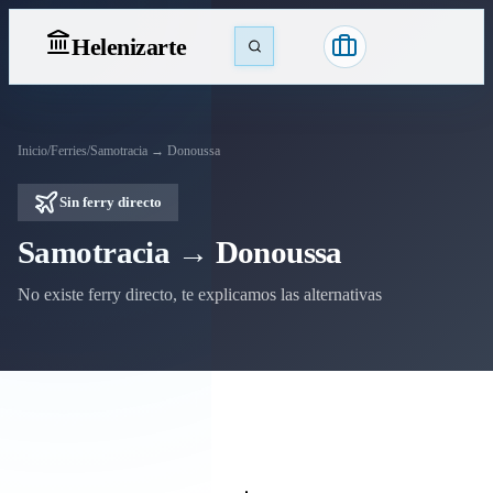
Heleniz
arte
Inicio
/
Ferries
/
Samotracia → Donoussa
Sin ferry directo
Samotracia → Donoussa
No existe ferry directo, te explicamos las alternativas