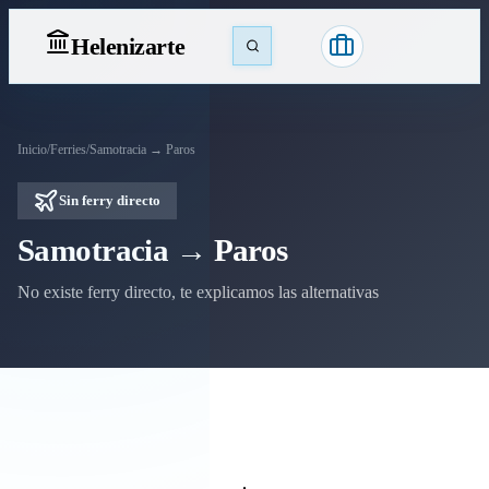
Heleniz
arte
Inicio
/
Ferries
/
Samotracia → Paros
Sin ferry directo
Samotracia → Paros
No existe ferry directo, te explicamos las alternativas