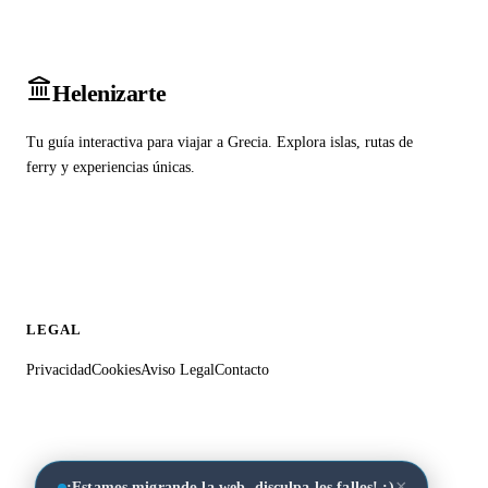
Heleniz
arte
Tu guía interactiva para viajar a Grecia. Explora islas, rutas de
ferry y experiencias únicas.
LEGAL
Privacidad
Cookies
Aviso Legal
Contacto
×
¡Estamos migrando la web, disculpa los fallos! :)