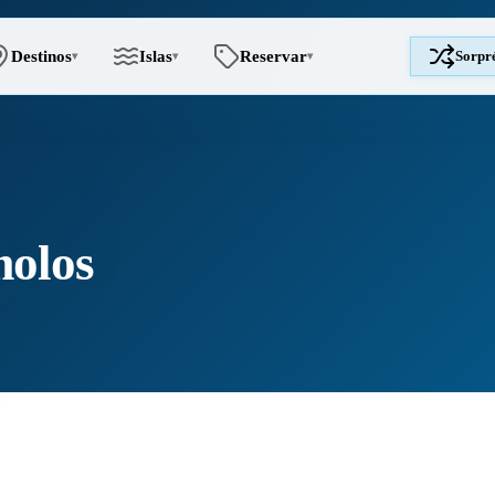
Destinos
Islas
Reservar
Sorpr
▾
▾
▾
molos