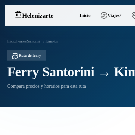
Heleniz
arte
Inicio
Viajes
▾
Inicio
/
Ferries
/
Santorini → Kimolos
Ruta de ferry
Ferry Santorini → Ki
Compara precios y horarios para esta ruta