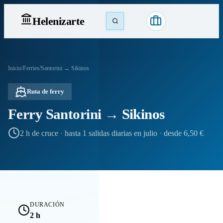
Heleniz
arte
Inicio
/
Ferries
/
Santorini → Sikinos
Ruta de ferry
Ferry Santorini → Sikinos
2 h de cruce
·
hasta 1 salidas diarias en julio
·
desde 6,50 €
DURACIÓN
2 h