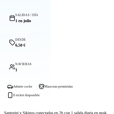
SALIDAS / DÍA
1 en julio
DESDE
6,50 €
NAVIERAS
1
Admite coche
Mascotas permitidas
E-ticket disponible
Santorini
y
Sikinos
conectadas en 2h con 1 salida diaria en peak.