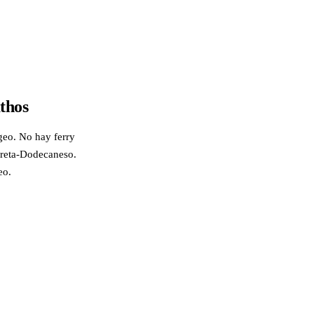
athos
geo. No hay ferry
-Creta-Dodecaneso.
eo.