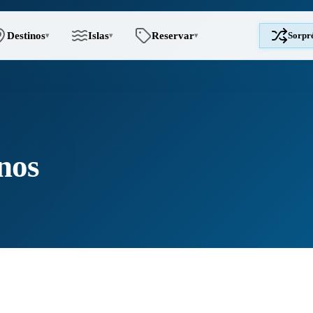
Destinos
Islas
Reservar
Sorpr
▾
▾
▾
nos