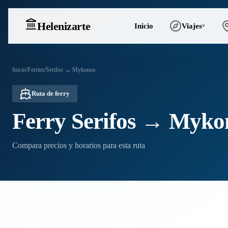
Heleniz
arte
Inicio
Viajes
▾
Inicio
/
Ferries
/
Serifos → Mykonos
Ruta de ferry
Ferry Serifos → Myko
Compara precios y horarios para esta ruta