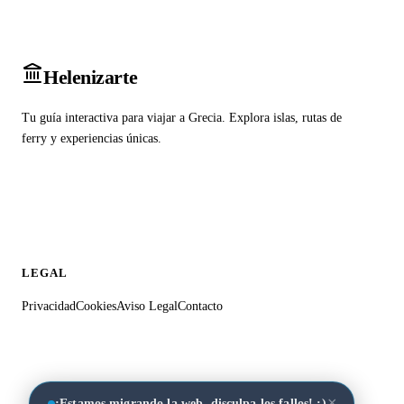
Heleniz
arte
Tu guía interactiva para viajar a Grecia. Explora islas, rutas de
ferry y experiencias únicas.
LEGAL
Privacidad
Cookies
Aviso Legal
Contacto
×
¡Estamos migrando la web, disculpa los fallos! :)