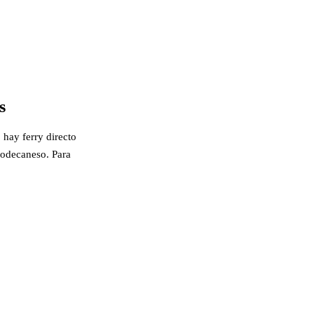
s
 hay ferry directo
-Dodecaneso. Para