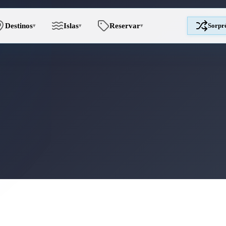
Destinos
Islas
Reservar
Sorpr
▾
▾
▾