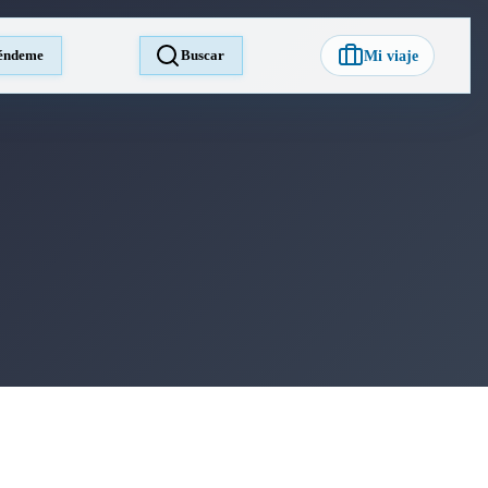
éndeme
Buscar
Mi viaje