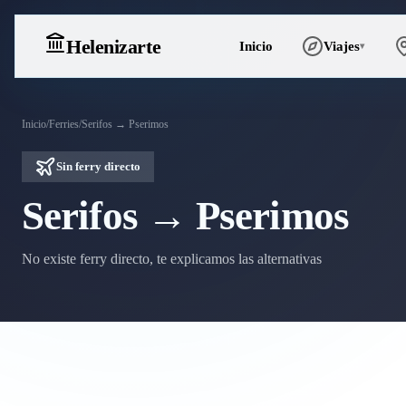
Heleniz
arte
Inicio
Viajes
▾
Inicio
/
Ferries
/
Serifos → Pserimos
Sin ferry directo
Serifos → Pserimos
No existe ferry directo, te explicamos las alternativas