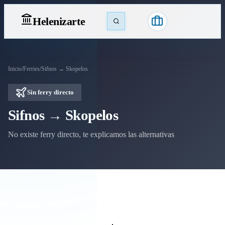
Heleniz
arte
Inicio
/
Ferries
/
Sifnos → Skopelos
Sin ferry directo
Sifnos → Skopelos
No existe ferry directo, te explicamos las alternativas