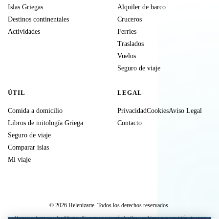
Islas Griegas
Alquiler de barco
Destinos continentales
Cruceros
Actividades
Ferries
Traslados
Vuelos
Seguro de viaje
ÚTIL
LEGAL
Comida a domicilio
Privacidad
Cookies
Aviso Legal
Libros de mitología Griega
Contacto
Seguro de viaje
Comparar islas
Mi viaje
© 2026 Helenizarte. Todos los derechos reservados.
Algunos enlaces son de afiliados. Si compras a través de ellos, recibimos una comisión sin coste