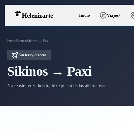
Heleniz
arte
Inicio
Viajes
▾
Inicio
/
Ferries
/
Sikinos → Paxi
Sin ferry directo
Sikinos → Paxi
No existe ferry directo, te explicamos las alternativas