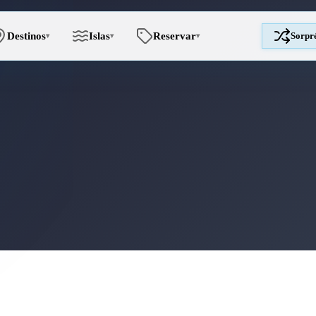
Destinos
Islas
Reservar
Sorpr
▾
▾
▾